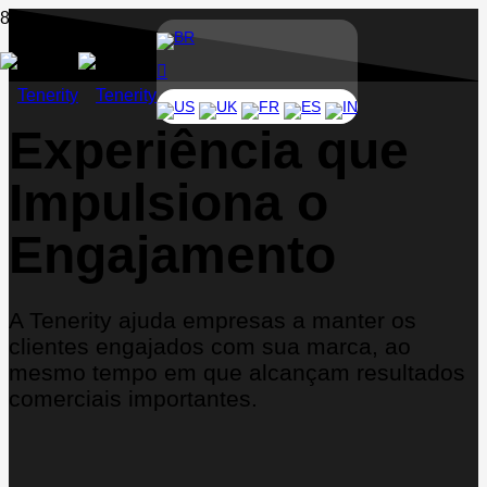
BR
US
UK
FR
ES
IN
Experiência que
Impulsiona o
Engajamento
A Tenerity ajuda empresas a manter os
clientes engajados com sua marca, ao
mesmo tempo em que alcançam resultados
comerciais importantes.