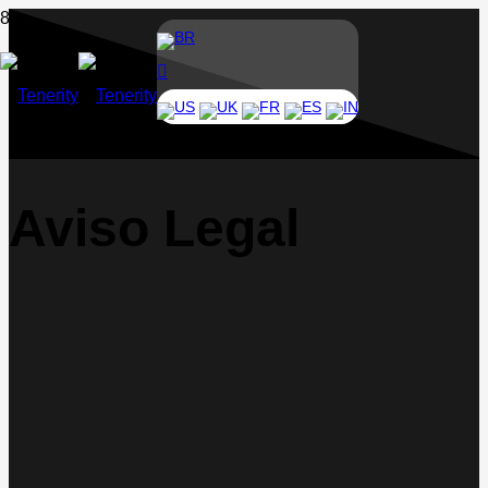
BR
US
UK
FR
ES
IN
Aviso Legal