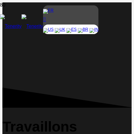
FR
US
UK
ES
BR
IN
Travaillons