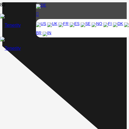
DE
US
UK
FR
ES
SE
NO
FI
DK
BR
IN