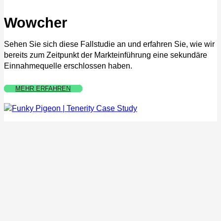
Wowcher
Sehen Sie sich diese Fallstudie an und erfahren Sie, wie wir
bereits zum Zeitpunkt der Markteinführung eine sekundäre
Einnahmequelle erschlossen haben.
MEHR ERFAHREN
MEHR ERFAHREN
MEHR ERFAHREN
MEHR ERFAHREN
Funky Pigeon
Verbesserung des Unternehmenswertes durch eine
maßgeschneiderte API-Integration.