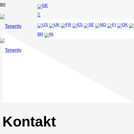
DE
US
UK
FR
ES
SE
NO
FI
DK
BR
IN
Kontakt