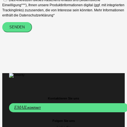
Das Ankreuzen dieses Kästchens erlaubt uns (widerrufliche
Einwilligung***), Ihnen unsere Produktinformationen digital (ggf. mit integrierten
Trackinglinks) zuzusenden, die von Interesse sein könnten. Mehr Informationen
enthält die Datenschutzerklärung*
Kontaktieren Sie uns
EMAIL
KONTAKT
Folgen Sie uns