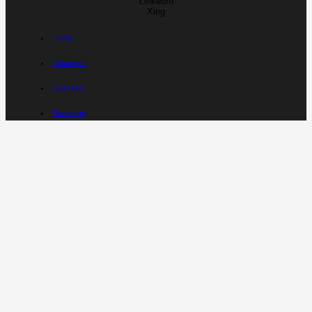
LinkedIn
Xing
Home
Lösungen
Über uns
Standorte
Sitemap
Kontakt
Karriere
Datenschutzerklärung
Impressum